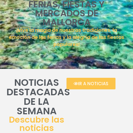
FERIAS, FIESTAS Y
MERCADOS DE
MALLORCA
¡Vive la magia de nuestras tradiciones, la
emoción de las ferias y la alegría de las fiestas
populares!
NOTICIAS
IR A NOTICIAS
DESTACADAS
DE LA
SEMANA
Descubre las
noticias