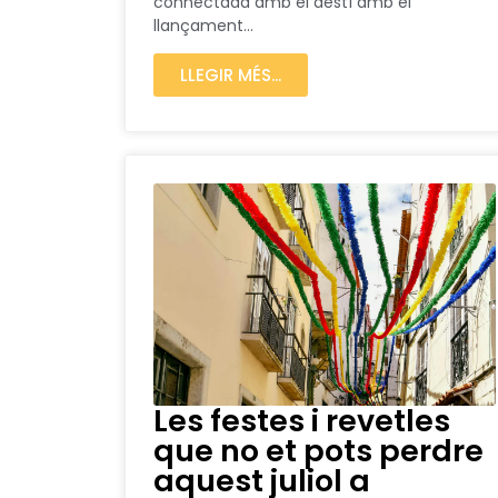
connectada amb el destí amb el
llançament...
LLEGIR MÉS...
Les festes i revetles
que no et pots perdre
aquest juliol a