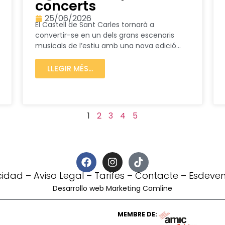
concerts
25/06/2026
El Castell de Sant Carles tornarà a
convertir-se en un dels grans escenaris
musicals de l’estiu amb una nova edició...
LLEGIR MÉS...
1
2
3
4
5
acidad
–
Aviso Legal
–
Tarifes
–
Contacte
–
Esdeven
Desarrollo web Marketing Comline
MEMBRE DE: