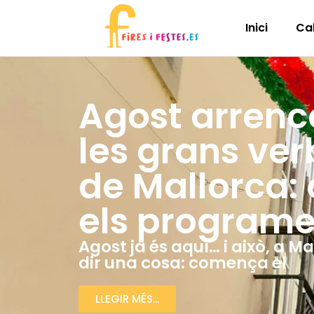
Inici
Ca
Agost arren
les grans ve
de Mallorca:
els program
Agost ja és aquí… i això, a M
dir una cosa: comença el
LLEGIR MÉS...