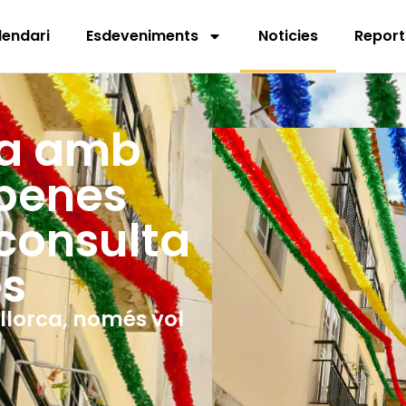
lendari
Esdeveniments
Noticies
Report
ca amb
rbenes
 consulta
es
allorca, només vol