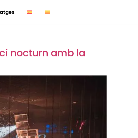
atges
ci nocturn amb la