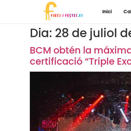
Inici
Ca
Dia:
28 de juliol 
BCM obtén la máxima 
certificació “Triple Ex