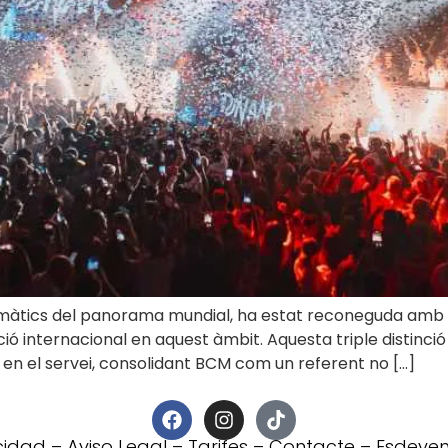
àtics del panorama mundial, ha estat reconeguda amb la 
ció internacional en aquest àmbit. Aquesta triple distinc
cia en el servei, consolidant BCM com un referent no […]
acidad
–
Aviso Legal
–
Tarifes
–
Contacte
–
Esdeven