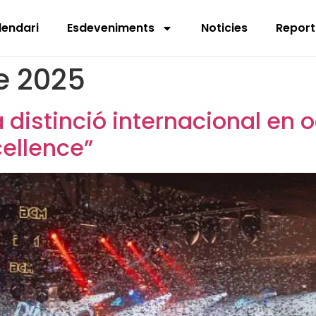
lendari
Esdeveniments
Noticies
Report
de 2025
distinció internacional en o
cellence”