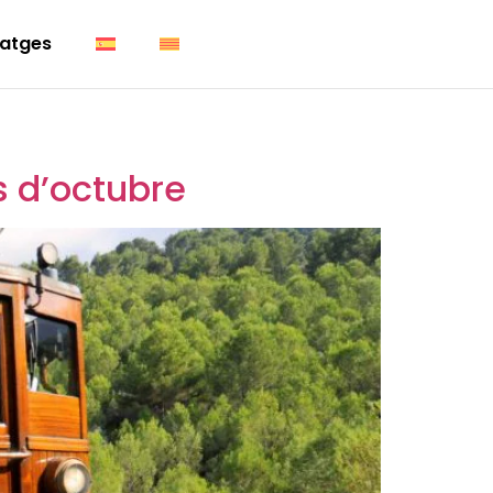
atges
s d’octubre