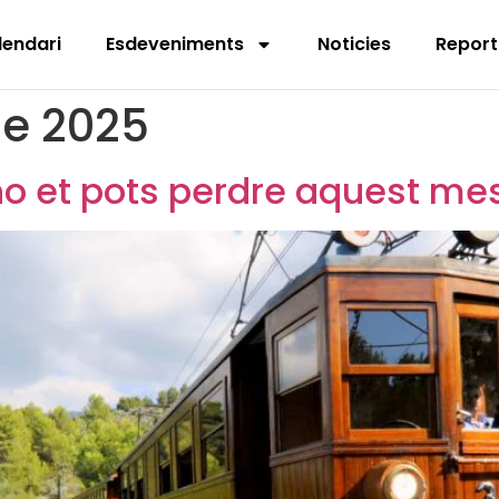
lendari
Esdeveniments
Noticies
Report
de 2025
no et pots perdre aquest me