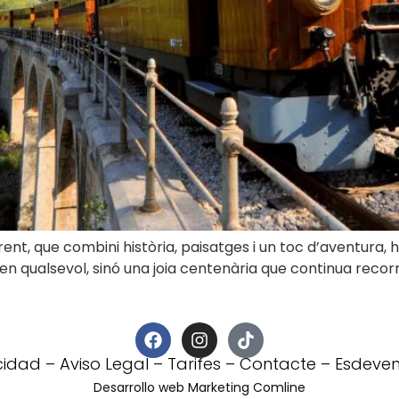
nt, que combini història, paisatges i un toc d’aventura, h
n tren qualsevol, sinó una joia centenària que continua reco
acidad
–
Aviso Legal
–
Tarifes
–
Contacte
–
Esdeven
Desarrollo web Marketing Comline