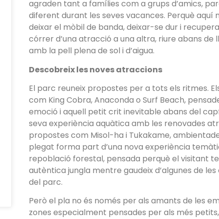
agraden tant a famílies com a grups d’amics, pare
diferent durant les seves vacances. Perquè aquí no
deixar el mòbil de banda, deixar-se dur i recuperar
córrer d’una atracció a una altra, riure abans de 
amb la pell plena de sol i d’aigua.
Descobreix les noves atraccions
El parc reuneix propostes per a tots els ritmes. 
com King Cobra, Anaconda o Surf Beach, pensades 
emoció i aquell petit crit inevitable abans del cap
seva experiència aquàtica amb les renovades atr
propostes com Misol-ha i Tukakame, ambientades e
plegat forma part d’una nova experiència temàt
repoblació forestal, pensada perquè el visitant t
autèntica jungla mentre gaudeix d’algunes de les 
del parc.
Però el pla no és només per als amants de les emo
zones especialment pensades per als més petits