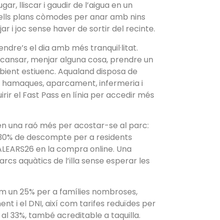
ar, lliscar i gaudir de l’aigua en un
uells plans còmodes per anar amb nins
 i joc sense haver de sortir del recinte.
ndre’s el dia amb més tranquil·litat.
escansar, menjar alguna cosa, prendre un
bient estiuenc. Aqualand disposa de
s, hamaques, aparcament, infermeria i
irir el Fast Pass en línia per accedir més
nen una raó més per acostar-se al parc:
30% de descompte per a residents
BALEARS26 en la compra online. Una
rcs aquàtics de l’illa sense esperar les
m un 25% per a famílies nombroses,
ent i el DNI, així com tarifes reduïdes per
al 33%, també acreditable a taquilla.