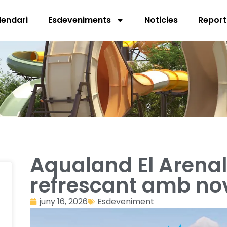
lendari
Esdeveniments
Noticies
Report
Aqualand El Arenal
refrescant amb no
juny 16, 2026
Esdeveniment