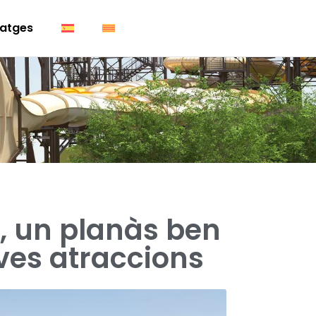
atges
, un planàs ben
ves atraccions