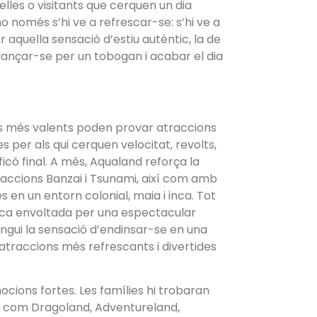
lles o visitants que cerquen un dia
 només s’hi ve a refrescar-se: s’hi ve a
 aquella sensació d’estiu autèntic, la de
llançar-se per un tobogan i acabar el dia
Els més valents poden provar atraccions
per als qui cerquen velocitat, revolts,
ficó final. A més, Aqualand reforça la
accions Banzai i Tsunami, així com amb
n un entorn colonial, maia i inca. Tot
ica envoltada per una espectacular
engui la sensació d’endinsar-se en una
atraccions més refrescants i divertides
cions fortes. Les famílies hi trobaran
, com Dragoland, Adventureland,