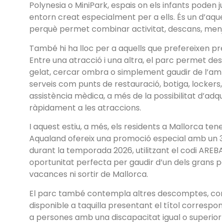
Polynesia o MiniPark, espais on els infants poden jug
entorn creat especialment per a ells. És un d’aq
perquè permet combinar activitat, descans, menjar
També hi ha lloc per a aquells que prefereixen pre
Entre una atracció i una altra, el parc permet d
gelat, cercar ombra o simplement gaudir de l’am
serveis com punts de restauració, botiga, locker
assistència mèdica, a més de la possibilitat d’adqu
ràpidament a les atraccions.
I aquest estiu, a més, els residents a Mallorca te
Aqualand ofereix una promoció especial amb un 
durant la temporada 2026, utilitzant el codi ARE
oportunitat perfecta per gaudir d’un dels grans pa
vacances ni sortir de Mallorca.
El parc també contempla altres descomptes, co
disponible a taquilla presentant el títol correspon
a persones amb una discapacitat igual o superior 