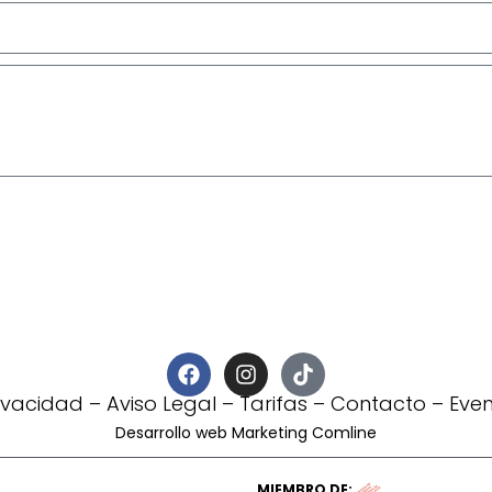
rivacidad
–
Aviso Legal
–
Tarifas
–
Contacto
–
Eve
Desarrollo web Marketing Comline
MIEMBRO DE: