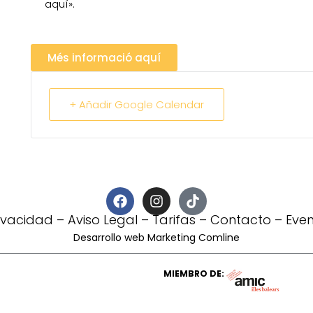
aquí».
Més informació aquí
+ Añadir Google Calendar
rivacidad
–
Aviso Legal
–
Tarifas
–
Contacto
–
Eve
Desarrollo web Marketing Comline
MIEMBRO DE: