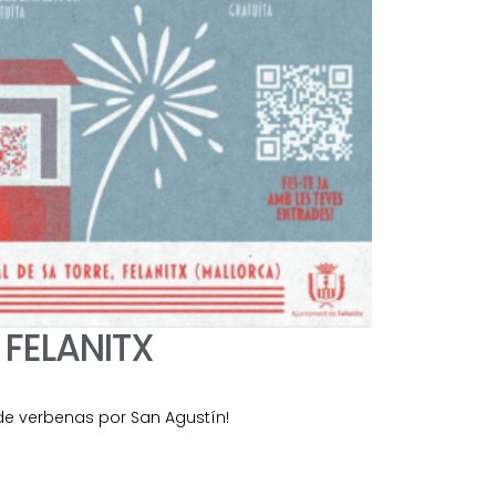
 FELANITX
s de verbenas por San Agustín!