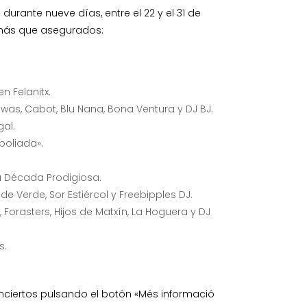
durante nueve días, entre el 22 y el 31 de
n más que asegurados:
n Felanitx.
awas, Cabot, Blu Nana, Bona Ventura y DJ BJ.
gal.
boliada».
La Década Prodigiosa.
 de Verde, Sor Estiércol y Freebipples DJ.
 Forasters, Hijos de Matxín, La Hoguera y DJ
s.
nciertos pulsando el botón «Més informació