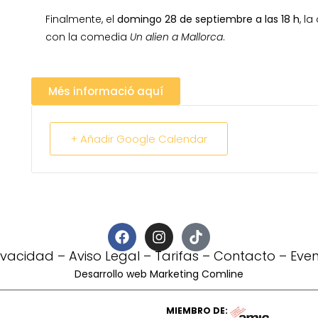
Finalmente, el
domingo 28 de septiembre a las 18 h
, l
con la comedia
Un alien a Mallorca
.
Més informació aquí
+ Añadir Google Calendar
rivacidad
–
Aviso Legal
–
Tarifas
–
Contacto
–
Eve
Desarrollo web Marketing Comline
MIEMBRO DE: