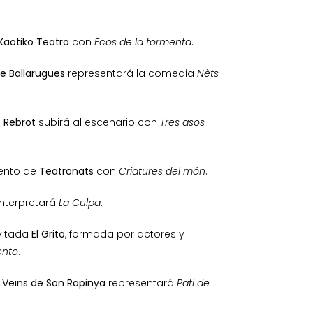
Kaotiko Teatro
con
Ecos de la tormenta
.
e Ballarugues
representará la comedia
Nèts
s Rebrot
subirá al escenario con
Tres asos
mento de
Teatronats
con
Criatures del món
.
nterpretará
La Culpa
.
vitada
El Grito
, formada por actores y
ento
.
 Veïns de Son Rapinya
representará
Pati de