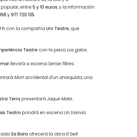
 popular, entre
5 y 10 euros
, y la información
358
y
971 720 135
.
0 h
con la compañía
Uro Teatre
, que
Inperiència Teatre
con la pieza
Los gatos
.
amar
llevará a escena
Sense filtres
.
entará
Mort accidental d’un anarquista
, una
stra Terra
presentará
Jaque Mate
.
sis Teatro
pondrá en escena
Un tranvía
itada
Sa Boira
ofrecerá la obra
El bell