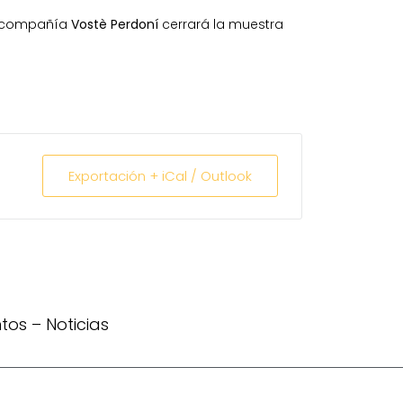
a compañía
Vostè Perdoní
cerrará la muestra
Exportación + iCal / Outlook
ntos
–
Noticias