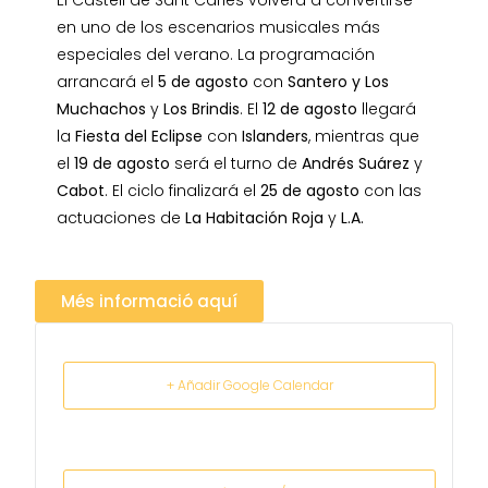
El Castell de Sant Carles volverá a convertirse
en uno de los escenarios musicales más
especiales del verano. La programación
arrancará el
5 de agosto
con
Santero y Los
Muchachos
y
Los Brindis
. El
12 de agosto
llegará
la
Fiesta del Eclipse
con
Islanders
, mientras que
el
19 de agosto
será el turno de
Andrés Suárez
y
Cabot
. El ciclo finalizará el
25 de agosto
con las
actuaciones de
La Habitación Roja
y
L.A.
Més informació aquí
+ Añadir Google Calendar