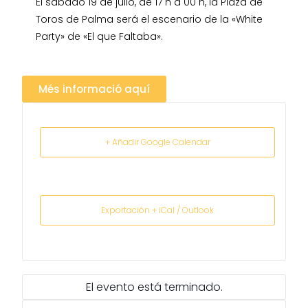
El sábado 19 de julio, de 17 h a 00 h, la Plaza de
Toros de Palma será el escenario de la «White
Party» de «El que Faltaba».
Més informació aquí
+ Añadir Google Calendar
Exportación + iCal / Outlook
El evento está terminado.