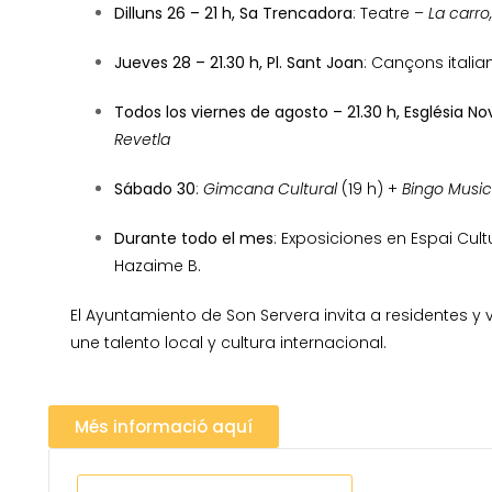
Dilluns 26 – 21 h, Sa Trencadora
: Teatre –
La carro
Jueves 28 – 21.30 h, Pl. Sant Joan
: Cançons itali
Todos los viernes de agosto – 21.30 h, Església No
Revetla
Sábado 30
:
Gimcana Cultural
(19 h) +
Bingo Music
Durante todo el mes
: Exposiciones en Espai Cul
Hazaime B.
El Ayuntamiento de Son Servera invita a residentes y 
une talento local y cultura internacional.
Més informació aquí