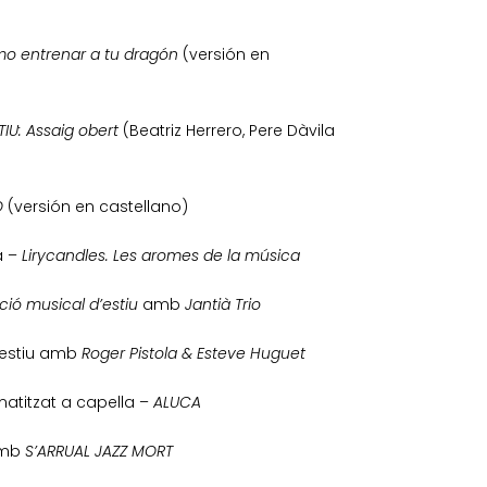
o entrenar a tu dragón
(versión en
TIU: Assaig obert
(Beatriz Herrero, Pere Dàvila
O
(versión en castellano)
a –
Lirycandles. Les aromes de la música
ió musical d’estiu
amb
Jantià Trio
’estiu amb
Roger Pistola & Esteve Huguet
matitzat a capella –
ALUCA
 amb
S’ARRUAL JAZZ MORT