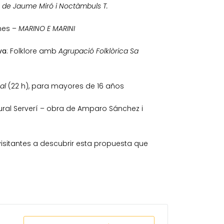
, de Jaume Miró i Noctàmbuls T.
anes –
MARINO E MARINI
va
: Folklore amb
Agrupació Folklòrica Sa
al
(22 h), para mayores de 16 años
tural Serverí – obra de Amparo Sánchez i
visitantes a descubrir esta propuesta que