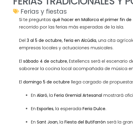
FERIAS TRADICIONALES Y 
Ferias y fiestas
Si te preguntas
qué hacer en Mallorca el primer fin d
recorrido por las ferias más esperadas de la isla.
Del
3 al 5 de octubre, feria en Alcúdia
, una cita agríc
empresas locales y actuaciones musicales.
El
sábado 4 de octubre
, Estellencs será el escenario 
saborear la cocina local acompañada de música en 
El
domingo 5 de octubre
llega cargado de propuesta
En
Alaró
, la
F
eria Gremial Artesanal
mostrará ofici
En
Esporles
, la esperada
Feria Dulce
.
En
Sant Joan
, la
Fiesta del Butifarrón
será la gran