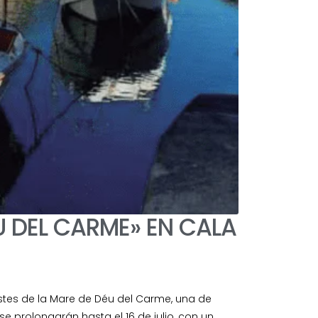
U DEL CARME» EN CALA
stes de la Mare de Déu del Carme, una de
e prolongarán hasta el 16 de julio, con un