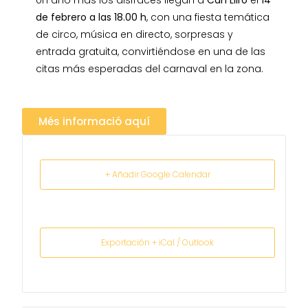
Un año más los disfraces llegan a
Can Lliro
el
14
de febrero a las 18.00 h
, con una fiesta temática
de circo, música en directo, sorpresas y
entrada gratuita, convirtiéndose en una de las
citas más esperadas del carnaval en la zona.
Més informació aquí
+ Añadir Google Calendar
Exportación + iCal / Outlook