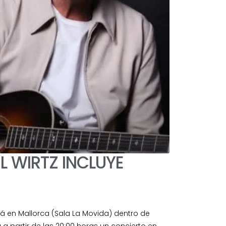
EL WIRTZ INCLUYE
á en Mallorca (Sala La Movida) dentro de
rá a partir de las 20:00 horas un concierto en