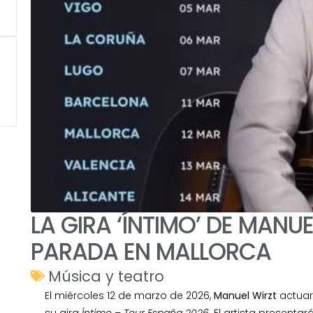
LA GIRA ‘ÍNTIMO’ DE MANU
PARADA EN MALLORCA
Música y teatro
El miércoles 12 de marzo de 2026,
Manuel Wirzt
actuar
su gira
Íntimo – Tour España 2026
. El artista presenta