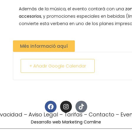
Además de la música, el evento contará con una
zon
accesorios
, y promociones especiales en bebidas (lin
convierte esta verbena en uno de los planes impresc
Més informació aquí
+ Añadir Google Calendar
rivacidad
–
Aviso Legal
–
Tarifas
–
Contacto
–
Eve
Desarrollo web Marketing Comline