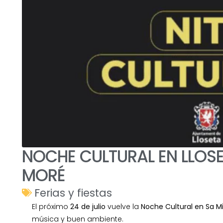
NOCHE CULTURAL EN LLOS
MORÉ
Ferias y fiestas
El próximo
24 de julio
vuelve la
Noche Cultural en Sa M
música y buen ambiente.