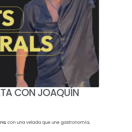
ETA CON JOAQUÍN
ina
, con una velada que une gastronomía,