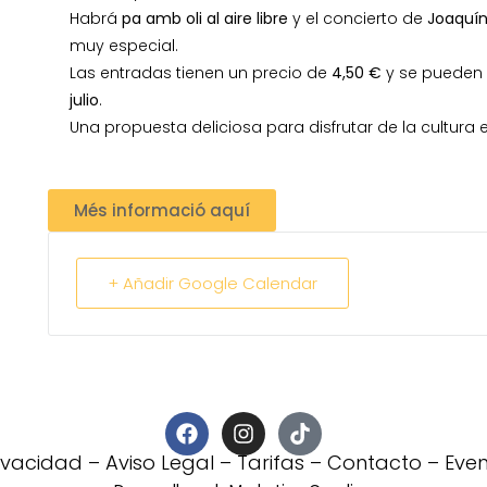
Habrá
pa amb oli al aire libre
y el concierto de
Joaquí
muy especial.
Las entradas tienen un precio de
4,50 €
y se pueden 
julio
.
Una propuesta deliciosa para disfrutar de la cultura e
Més informació aquí
+ Añadir Google Calendar
rivacidad
–
Aviso Legal
–
Tarifas
–
Contacto
–
Eve