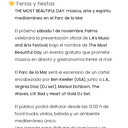
Ferias y fiestas
THE MOST BEAUTIFUL DAY: música, arte y espíritu
mediterráneo en el Parc de la Mar
El próximo
sábado 1 de noviembre
,
Palma
celebrará la presentación oficial de
L.A’s Music
and Arts Festival
, bajo el nombre de
The Most
Beautiful Day
, un evento gratuito que promete
música en directo y gastronomía frente al mar.
El
Parc de la Mar
será el escenario de un cartel
encabezado por
Ben Kweller (USA)
, junto a
L.A.
,
Virginia Díaz (DJ set)
,
Marisol Eichborn
,
The
Waves
,
U.R. Bad
y
Heart of Gold DJ Set
.
El público podrá disfrutar desde las 12:00 h de
food trucks, vinilos, bebida y un ambiente
mediterráneo único.