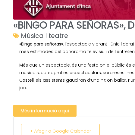
«BINGO PARA SEÑORAS», D
Música i teatre
«Bingo para señoras»
, l’espectacle vibrant i únic lider
més estimades del panorama televisiu i de l’entrete
Més que un espectacle, és una festa on el públic és 
musicals, coreografies espectaculars, sorpreses ine
Castell
, els assistents gaudiran d’una nit on ballar, r
joc.
Més informació aquí
+ Afegir a Google Calendar