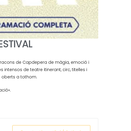
ESTIVAL
els racons de Capdepera de màgia, emoció i
s intensos de teatre itinerant, circ, titelles i
 oberts a tothom.
ció».