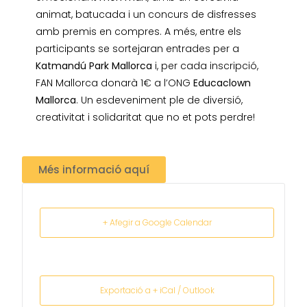
animat, batucada i un concurs de disfresses
amb premis en compres. A més, entre els
participants se sortejaran entrades per a
Katmandú Park Mallorca
i, per cada inscripció,
FAN Mallorca donarà 1€ a l’ONG
Educaclown
Mallorca
. Un esdeveniment ple de diversió,
creativitat i solidaritat que no et pots perdre!
Més informació aquí
+ Afegir a Google Calendar
Exportació a + iCal / Outlook