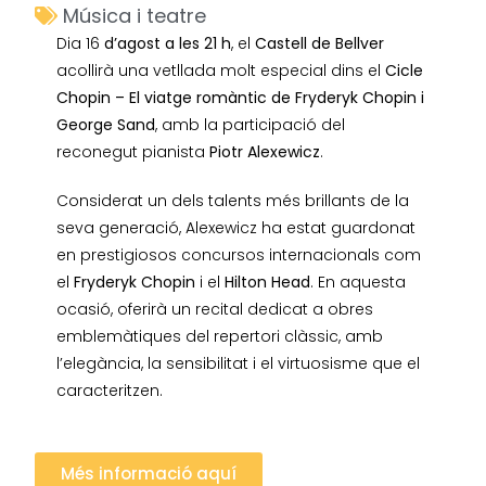
Música i teatre
Dia 16
d’agost a les 21 h
, el
Castell de Bellver
acollirà una vetllada molt especial dins el
Cicle
Chopin – El viatge romàntic de Fryderyk Chopin i
George Sand
, amb la participació del
reconegut pianista
Piotr Alexewicz
.
Considerat un dels talents més brillants de la
seva generació, Alexewicz ha estat guardonat
en prestigiosos concursos internacionals com
el
Fryderyk Chopin
i el
Hilton Head
. En aquesta
ocasió, oferirà un recital dedicat a obres
emblemàtiques del repertori clàssic, amb
l’elegància, la sensibilitat i el virtuosisme que el
caracteritzen.
Més informació aquí