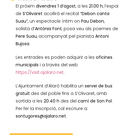
El pròxim
divendres 1 d’agost
, a les
21.00 h
, l’espai
de
S’Olivaret
acollirà el recital
“Debon canta
Suau”
, un espectacle íntim on
Pau Debon
,
solista d’
Antònia Font
, posa veu als poemes de
Pere Suau
, acompanyat pel pianista
Antoni
Bujosa
.
Les entrades es poden adquirir a les
oficines
municipals
i a través del web
https://visit.ajalaro.net
.
L’Ajuntament d’Alaró habilita un
servei de bus
gratuït
des del poble fins a S’Olivaret, amb
sortida a les
20.40 h
des del
camí de Son Pol
.
Per fer la inscripció, cal escriure a:
sontugores@ajalaro.net
.