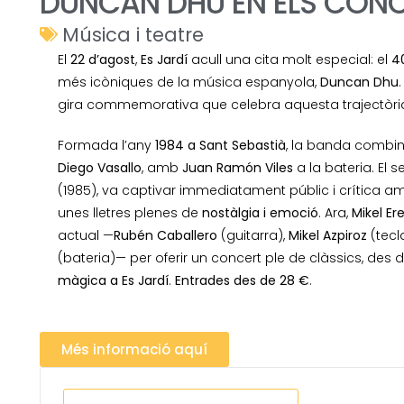
DUNCAN DHU EN ELS CONCE
Música i teatre
El
22 d’agost
,
Es Jardí
acull una cita molt especial: el
4
més icòniques de la música espanyola,
Duncan Dhu
gira commemorativa que celebra aquesta trajectòria
Formada l’any
1984 a Sant Sebastià
, la banda combin
Diego Vasallo
, amb
Juan Ramón Viles
a la bateria. El
(1985), va captivar immediatament públic i crítica 
unes lletres plenes de
nostàlgia i emoció
. Ara,
Mikel Er
actual —
Rubén Caballero
(guitarra),
Mikel Azpiroz
(tecl
(bateria)— per oferir un concert ple de clàssics, des d
màgica a Es Jardí
.
Entrades des de 28 €
.
Més informació aquí