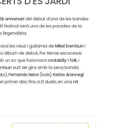
RTS D’ES JARDÍ
0è aniversari
del debut d’una de les bandes
. El festival serà una de les parades de la
 llegendària.
ava les veus i guitarres de
Mikel Erentxun
i
 seu àlbum de debut,
Por tierras escocesas
amb un so que fusionava
rockabilly i folk
, i
entxun
surt de gira amb la seva banda
ats),
Fernando Neira
(baix),
Karlos Arancegi
el primer disc fins a
El duelo
, en una
nit