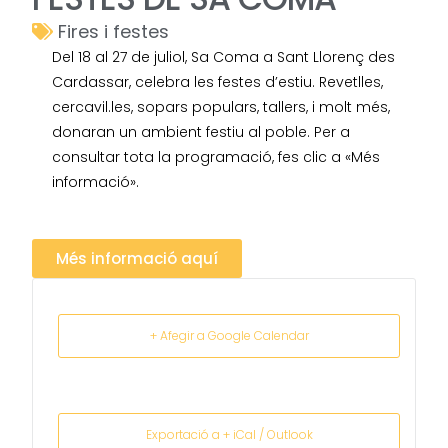
Fires i festes
Del 18 al 27 de juliol, Sa Coma a Sant Llorenç des
Cardassar, celebra les festes d’estiu. Revetlles,
cercavil.les, sopars populars, tallers, i molt més,
donaran un ambient festiu al poble. Per a
consultar tota la programació, fes clic a «Més
informació».
Més informació aquí
+ Afegir a Google Calendar
Exportació a + iCal / Outlook