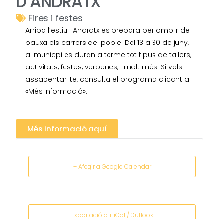
D’ANDRATX
Fires i festes
Arriba l’estiu i Andratx es prepara per omplir de
bauxa els carrers del poble. Del 13 a 30 de juny,
al municpi es duran a terme tot tipus de tallers,
activitats, festes, verbenes, i molt més. Si vols
assabentar-te, consulta el programa clicant a
«Més informació».
Més informació aquí
+ Afegir a Google Calendar
Exportació a + iCal / Outlook