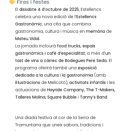
Fires i festes
El
dissabte 4 d’octubre de 2025
, Estellencs
celebra una nova edició de l’
Estellencs
Gastronòmic
, una cita que combina
gastronomia, cultura i música en
memòria
de
Mateu Vidal
.
La jornada inclourà
food trucks, espais
gastronòmics i cafè d’especialitat
, a més d’
un
tast de vins a càrrec de Bodegues Pere Seda
. El
programa oferirà també una
exposició
dedicada a la cultura i la gastronomia
(amb
il·lustracions
de Melicotó),
activitats infantils
i les
actuacions de
Hayride Company, The T-Makers,
Talleres Molina, Square Bubble
i
Tanny’s Band
.
Una diada festiva al cor de la Serra de
Tramuntana que uneix sabors, tradicions i