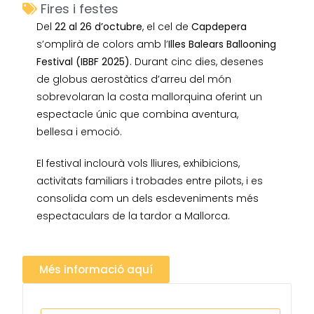
Fires i festes
Del
22 al 26 d’octubre
, el cel de
Capdepera
s’omplirà de colors amb l’
Illes Balears Ballooning
Festival (IBBF 2025)
. Durant cinc dies, desenes
de globus aerostàtics d’arreu del món
sobrevolaran la costa mallorquina oferint un
espectacle únic que combina aventura,
bellesa i emoció.
El festival inclourà vols lliures, exhibicions,
activitats familiars i trobades entre pilots, i es
consolida com un dels esdeveniments més
espectaculars de la tardor a Mallorca.
Més informació aquí