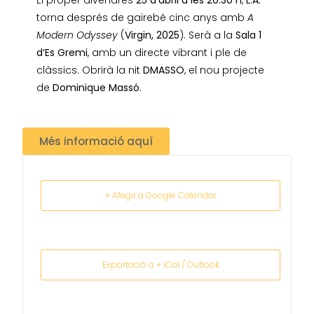
El proper divendres
25 d’abril a les 20.30 h
,
L.A.
torna després de gairebé cinc anys amb
A
Modern Odyssey
(
Virgin, 2025
). Serà a la
Sala 1
d’Es Gremi
, amb un directe vibrant i ple de
clàssics. Obrirà la nit
DMASSO
, el nou projecte
de
Dominique Massó
.
Més informació aquí
+ Afegir a Google Calendar
Exportació a + iCal / Outlook