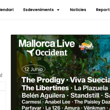
lendari
Esdeveniments
Noticies
Report
l