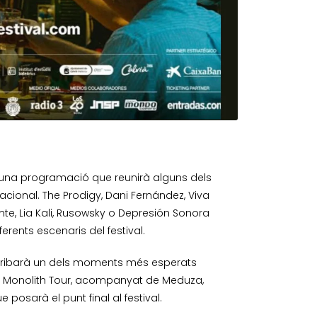
amb una programació que reunirà alguns dels
ional. The Prodigy, Dani Fernández, Viva
ente, Lia Kali, Rusowsky o Depresión Sonora
rents escenaris del festival.
 arribarà un dels moments més esperats
he Monolith Tour, acompanyat de Meduza,
 posarà el punt final al festival.