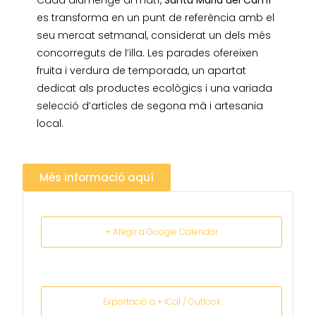
Cada diumenge al matí,
Santa Maria del Camí
es transforma en un punt de referència amb el
seu mercat setmanal, considerat un dels més
concorreguts de l’illa. Les parades ofereixen
fruita i verdura de temporada, un apartat
dedicat als productes ecològics i una variada
selecció d’articles de segona mà i artesania
local.
Més informació aquí
+ Afegir a Google Calendar
Exportació a + iCal / Outlook