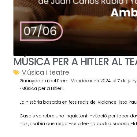
MÚSICA PER A HITLER AL TE
Música i teatre
Guanyadora del Premi Mandarache 2024, el 7 de juny a 
«Música per a Hitler».
La història basada en fets reals del violoncel·lista Pau 
Casals va rebre una inquietant invitació per tocar dav
nazi, i sabia que negar-se a fer-ho podria suposar-li