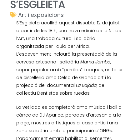
S’ESGLEIETA
Art i exposicions
S’Esgleieta acollirà aquest dissabte 12 de juliol,
a partir de les 18 h, una nova edició de la Nit de
l’Art, una trobada cultural i solidària
organitzada per Taula per Àfrica.
L’esdeveniment inclourà la presentació de la
cervesa artesana i solidària
Mama Jambo
,
sopar popular amb “perritos” i coques, un taller
de cistelleria amb Celsa de Granda.art i la
projecció del documental
La Bajada
, del
col·lectiu Dentistas sobre ruedas.
La vetllada es completarà amb música i ball a
càrrec de DJ Aparico, parades d’artesania a la
plaça, mostres artístiques al casc antic i una
zona solidària amb la participació d’ONGs.
L’aparcament estarà habilitat al sementer,