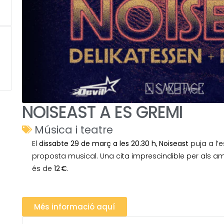
NOISEAST A ES GREMI
Música i teatre
El
dissabte 29 de març a les 20.30 h
,
Noiseast
puja a l’e
proposta musical. Una cita imprescindible per als a
és de
12 €
.
Més informació aquí