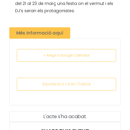
del 21 al 23 de març una festa on el vermut i els
DJ’s seran els protagonistes.
Més informació aquí
+ Afegir a Google Calendar
Exportació a + iCal / Outlook
L'acte s'ha acabat.