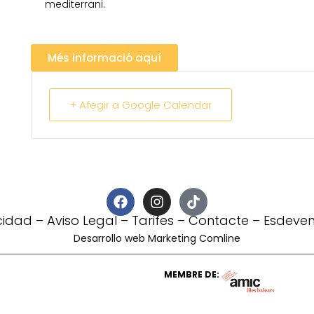
mediterrani.
Més informació aquí
+ Afegir a Google Calendar
acidad
–
Aviso Legal
–
Tarifes
–
Contacte
–
Esdeven
Desarrollo web Marketing Comline
MEMBRE DE: