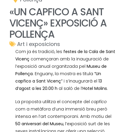
«UN CAPFICO A SANT
VICENÇ» EXPOSICIÓ A
POLLENÇA
Art i exposicions
Com ja és tradició, les
festes de la Cala de Sant
Vicenç
començaran amb la inauguració de
l’exposició anual organitzada pel
Museu de
Pollença
. Enguany, la mostra es titula
“Un
capfico a Sant Vicenç”
i s’inaugurarà el
13
d’agost a les 20.00 h
al saló de l’
Hotel Molins
.
La proposta utilitza el concepte del
capfico
com a metàfora d’una immersió breu però
intensa en l’art contemporani. Amb motiu del
50 aniversari del Museu
, l’exposició surt de les
seves instal·lacions per oferir una selecció