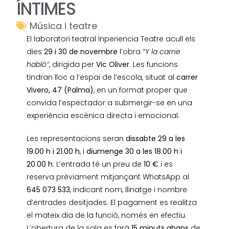
ÍNTIMES
Música i teatre
El laboratori teatral Inperiencia Teatre acull els
dies
29 i 30 de novembre
l’obra
“Y la carne
habló”
, dirigida per
Vic Oliver
. Les funcions
tindran lloc a l’espai de l’escola, situat al
carrer
Vivero, 47 (Palma)
, en un format proper que
convida l’espectador a submergir-se en una
experiència escènica directa i emocional.
Les representacions seran
dissabte 29 a les
19.00 h i 21.00 h
, i
diumenge 30 a les 18.00 h i
20.00 h
. L’entrada té un preu de
10 €
i es
reserva prèviament mitjançant WhatsApp al
645 073 533
, indicant nom, llinatge i nombre
d’entrades desitjades. El pagament es realitza
el mateix dia de la funció, només en efectiu.
L’obertura de la sala es farà
15 minuts abans
de