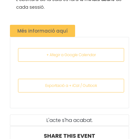
cada sessió.
Més informació aquí
+ Afegir a Google Calendar
Exportació a + iCal / Outlook
L'acte s'ha acabat.
SHARE THIS EVENT