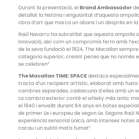
Durant la presentació, el
Brand Ambassador
de
detallat la història i singularitat d’aquesta ampol
obra d’art que marca un abans i un després en la h
Raúl Navarro ha subratllat que aquesta ampolla sim
innovació, així com un compromís ferm amb l’exce
de la seva fundació el 1824, The Macallan sempre
categoria superior, creant peces que no només e
se celebren”.
The Macallan TIME: SPACE
destaca especialment 
tracta d’un recipient artístic, elaborat amb fusta 
cambres separades, cadascuna d’elles amb un whis
La cambra exterior conté el whisky més antic mai
el 1940 i envellit durant 84 anys en bótes espec
de primer ús i europeu de segon ús. Segons Raúl Na
experiència sensorial única, amb intenses notes 
cacau i un subtil matís fumat”.