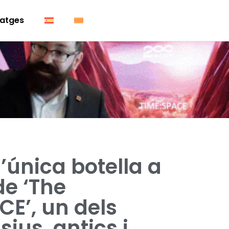
atges
l’única botella a
de ‘The
CE’, un dels
ius, antics i