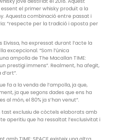
isky jove destil·lat el 2018. Aquest
essent el primer whisky produït a la
any. Aquesta combinació entre passat i
eria: “respecte per la tradició i aposta per
ns Eivissa, ha expressat durant l’acte la
la excepcional. “Som l’única
e una ampolla de The Macallan TIME:
un prestigi immens”. Realment, ha afegit,
 d’art”.
 fa a la venda de l’ampolla, ja que,
ament, ja que segons dades que ens ha
es al món, el 80% ja s’han venut”.
n tast exclusiu de còctels elaborats amb
aperitiu que ha ressaltat l’exclusivitat i
nt amb TIME: SPACE existeix una altra