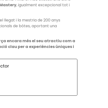
 Mastery
, igualment excepcional tot i
llegat i la mestria de 200 anys
cionals de bótes, aportant una
orça encara més el seu atractiu com a
ació clau per a experiències úniques i
ctor