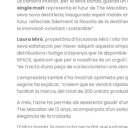
La cambra interior, per la seva banda, guarda un wh
single malt
representa el futur de The Macallan, 
seva nova destil·leria, inaugurada aquell mateix 
futur reflecteix fidelment la filosofia de la destil·l
la innovació constant i sostenible”.
Laura Miró
, propietària d’Exclusivas Miró i Vila Vi
seva satisfacció per haver adquirit aquesta ampol
distribuïdora i botiga a Espanya que té disponibl
SPACE, quelcom que per a nosaltres és un orgull i 
“es tracta d’una peça de col·leccionista i una obra
L’empresària també s’ha mostrat optimista pel que
segons ha explicat, “creiem que es vendrà ràpid
facilitat la marca, del total de 200 unitats produïd
A més, l’acte ha permès als assistents gaudir d’u
The Macallan de 12 anys, acompanyats d’un selecte 
elegància de la trobada.
D’altra banda, la marca ha recordat que juntame