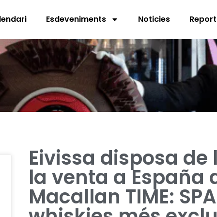
lendari
Esdeveniments
Noticies
Report
Eivissa disposa de 
la venta a España 
Macallan TIME: SPA
whiskies més exclus