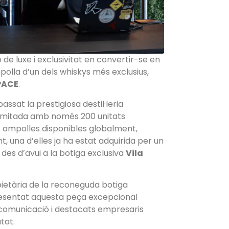
 de luxe i exclusivitat en convertir-se en
polla d’un dels whiskys més exclusius,
PACE
.
ssat la prestigiosa destil·leria
 limitada amb només 200 unitats
 ampolles disponibles globalment,
, una d’elles ja ha estat adquirida per un
des d’avui a la botiga exclusiva
Vila
opietària de la reconeguda botiga
resentat aquesta peça excepcional
 comunicació i destacats empresaris
utat.