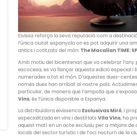
Eivissa reforça la seva reputació com a destinació
l’única ciutat espanyola on es pot adquirir una am
antics i cotitzats del món:
The Macallan TIME: S
Amb motiu del bicentenari que va celebrar l’any pa
escocesa, es va llançar aquesta edició especial i
numerades a tot el món. D’aquestes dues-centes
només dues han arribat al nostre país. Actualment
particular, de manera que l’ampolla que s’exposa 
Vins
, és l’única disponible a Espanya.
La distribuïdora eivissenca
Exclusivas Miró
, i pr
especialitzada en vins i destil·lats
Vila Vins
, ha p
aquest matí en un acte exclusiu per a mitjans de
locals del sector turístic i de l’oci nocturn de la ci