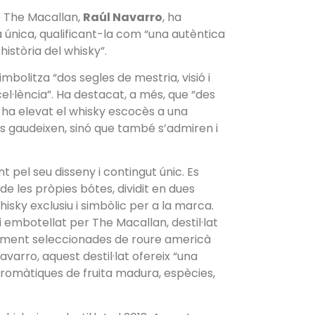
 The Macallan,
Raúl Navarro
, ha
la única, qualificant-la com “una autèntica
istòria del whisky”.
bolitza “dos segles de mestria, visió i
l·lència”. Ha destacat, a més, que “des
 ha elevat el whisky escocès a una
s gaudeixen, sinó que també s’admiren i
pel seu disseny i contingut únic. Es
de les pròpies bótes, dividit en dues
ky exclusiu i simbòlic per a la marca.
 embotellat per The Macallan, destil·lat
ialment seleccionades de roure americà
varro, aquest destil·lat ofereix “una
aromàtiques de fruita madura, espècies,