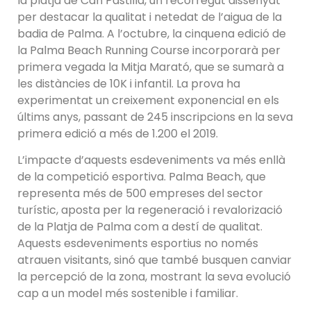
la platja de Can Pastilla, un recorregut dissenyat
per destacar la qualitat i netedat de l’aigua de la
badia de Palma. A l’octubre, la cinquena edició de
la Palma Beach Running Course incorporarà per
primera vegada la Mitja Marató, que se sumarà a
les distàncies de 10K i infantil. La prova ha
experimentat un creixement exponencial en els
últims anys, passant de 245 inscripcions en la seva
primera edició a més de 1.200 el 2019.
L’impacte d’aquests esdeveniments va més enllà
de la competició esportiva. Palma Beach, que
representa més de 500 empreses del sector
turístic, aposta per la regeneració i revalorizació
de la Platja de Palma com a destí de qualitat.
Aquests esdeveniments esportius no només
atrauen visitants, sinó que també busquen canviar
la percepció de la zona, mostrant la seva evolució
cap a un model més sostenible i familiar.