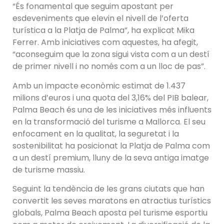
“És fonamental que seguim apostant per
esdeveniments que elevin el nivell de l’oferta
turística a la Platja de Palma”, ha explicat Mika
Ferrer. Amb iniciatives com aquestes, ha afegit,
“aconseguim que la zona sigui vista com a un destí
de primer nivell i no només com a un lloc de pas”.
Amb un impacte econòmic estimat de 1.437
milions d’euros i una quota del 3,16% del PIB balear,
Palma Beach és una de les iniciatives més influents
en la transformació del turisme a Mallorca. El seu
enfocament en la qualitat, la seguretat i la
sostenibilitat ha posicionat la Platja de Palma com
a un destí premium, lluny de la seva antiga imatge
de turisme massiu.
Seguint la tendència de les grans ciutats que han
convertit les seves maratons en atractius turístics
globals, Palma Beach aposta pel turisme esportiu