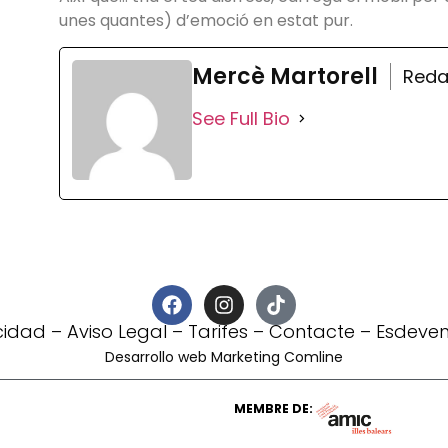
unes quantes) d’emoció en estat pur.
Mercè Martorell
Reda
See Full Bio
acidad
–
Aviso Legal
–
Tarifes
–
Contacte
–
Esdeven
Desarrollo web Marketing Comline
MEMBRE DE: