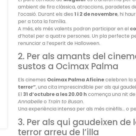
ambient de fira clàssica, atraccions, paradetes de 
l’ocasió. Durant els dies
1 i 2 de novembre
, hi hau
per a tota la família.
A més, els més valents podran participar en el
co
d’hotel per a quatre persones. Un pla perfecte per
renunciar a l’esperit de Halloween.
2. Per als amants del cinema
sustos a Ocimax Palma
Els cinemes
Ocimax Palma Aficine
celebren la 
terror”
, una cita imprescindible per als qui gaude
El
31 d’octubre a les 20.00 h
comença una nit de
Annabelle
o
Train to Busan
.
Una experiència intensa per als més cinèfils… o pe
3. Per als qui gaudeixen de 
terror arreu de l’illa