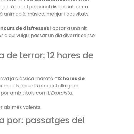
jocs i tot el personal disfressat per a
rà animació, música, menjar i activitats
ncurs de disfresses
i optar a una nit
 a qui vulgui passar un dia divertit sense
 de terror: 12 hores de
seva ja clàssica marató
“12 hores de
ixen dels ensurts en pantalla gran.
 por amb títols com
L’Exorcista
,
r als més valents.
la por: passatges del