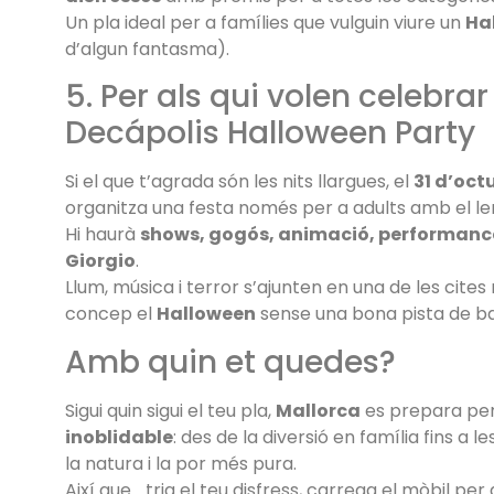
Un pla ideal per a famílies que vulguin viure un
Ha
d’algun fantasma).
5. Per als qui volen celebrar
Decápolis Halloween Party
Si el que t’agrada són les nits llargues, el
31 d’oct
organitza una festa només per a adults amb el 
Hi haurà
shows, gogós, animació, performanc
Giorgio
.
Llum, música i terror s’ajunten en una de les cite
concep el
Halloween
sense una bona pista de bal
Amb quin et quedes?
Sigui quin sigui el teu pla,
Mallorca
es prepara per
inoblidable
: des de la diversió en família fins a 
la natura i la por més pura.
Així que… tria el teu disfress, carrega el mòbil per 