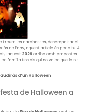
de treure les carabasses, desempolsar el
iós de l’any, aquest article és per a tu. A
at, i aquest
2025
arriba amb propostes
en família fins als qui no volen que la nit
gaudiràs d’un Halloween
an festa de Halloween a
elebrar la
Fira de Halloween
, amb un