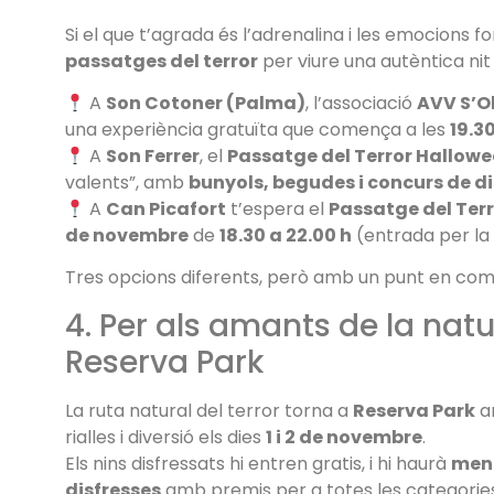
Si el que t’agrada és l’adrenalina i les emocions f
passatges del terror
per viure una autèntica nit
A
Son Cotoner (Palma)
, l’associació
AVV S’O
una experiència gratuïta que comença a les
19.3
A
Son Ferrer
, el
Passatge del Terror Hallow
valents”, amb
bunyols, begudes i concurs de di
A
Can Picafort
t’espera el
Passatge del Ter
de novembre
de
18.30 a 22.00 h
(entrada per la 
Tres opcions diferents, però amb un punt en co
4. Per als amants de la nat
Reserva Park
La ruta natural del terror torna a
Reserva Park
am
rialles i diversió els dies
1 i 2 de novembre
.
Els nins disfressats hi entren gratis, i hi haurà
menú
disfresses
amb premis per a totes les categories