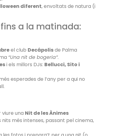
lloween diferent
, envoltats de natura (i
 fins a la matinada:
ubre
el club
Decápolis
de Palma
lema
“Una nit de bogeria”
.
es
i els millors DJs:
Bellucci, Sito i
s més esperades de l’any per a qui no
l.
 viure una
Nit de les Ànimes
les nits més intenses, passant pel cinema,
a les fotos i prepara’t per a una nit (o