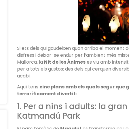
Si ets dels qui gaudeixen quan arriba el moment 
disfress i deixar-se endur per l’ambient més mister
Mallorca, la
Nit de les Ànimes
es viu amb intensit
per a tots els gustos: des dels qui cerquen diversió 
acabi.
Aquí tens
cinc plans amb els quals segur que 
terroríficament divertit:
1. Per a nins i adults: la gr
Katmandú Park
El parc temàtic de
Magaluf
es transforma per c