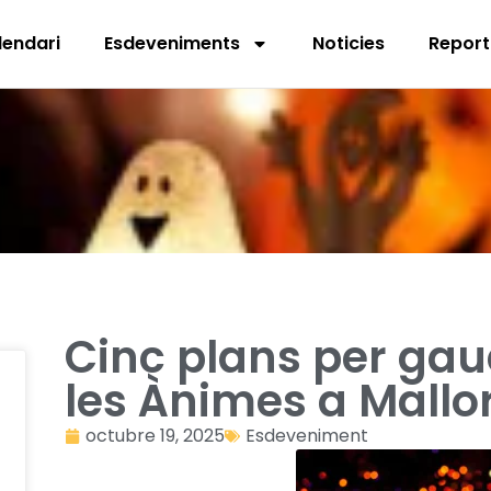
lendari
Esdeveniments
Noticies
Report
Cinc plans per gaud
les Ànimes a Mallo
octubre 19, 2025
Esdeveniment