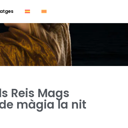
atges
ls Reis Mags
de màgia la nit