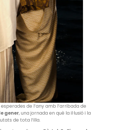
s esperades de l’any amb l’arribada de
de gener
, una jornada en què la il·lusió i la
ats de tota l’illa.