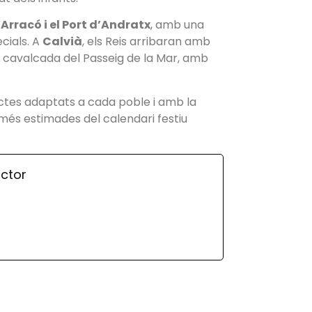
Arracó i el Port d’Andratx
, amb una
cials. A
Calvià
, els Reis arribaran amb
ran cavalcada del Passeig de la Mar, amb
ctes adaptats a cada poble i amb la
s més estimades del calendari festiu
ctor