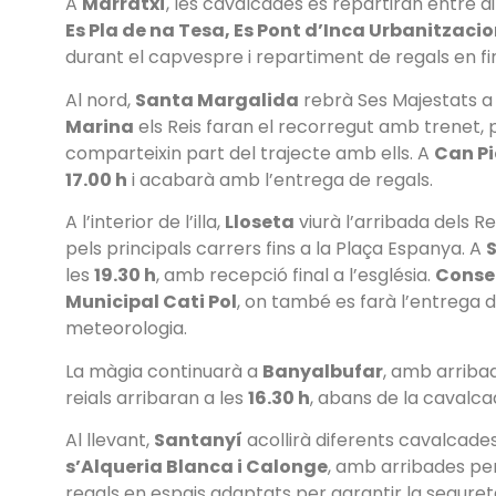
A
Marratxí
, les cavalcades es repartiran entre 
Es Pla de na Tesa, Es Pont d’Inca Urbanitzaci
durant el capvespre i repartiment de regals en fi
Al nord,
Santa Margalida
rebrà Ses Majestats a
Marina
els Reis faran el recorregut amb trenet, 
comparteixin part del trajecte amb ells. A
Can Pi
17.00 h
i acabarà amb l’entrega de regals.
A l’interior de l’illa,
Lloseta
viurà l’arribada dels Re
pels principals carrers fins a la Plaça Espanya. A
S
les
19.30 h
, amb recepció final a l’església.
Consel
Municipal Cati Pol
, on també es farà l’entrega d
meteorologia.
La màgia continuarà a
Banyalbufar
, amb arriba
reials arribaran a les
16.30 h
, abans de la cavalca
Al llevant,
Santanyí
acollirà diferents cavalcade
s’Alqueria Blanca i Calonge
, amb arribades pe
regals en espais adaptats per garantir la segureta