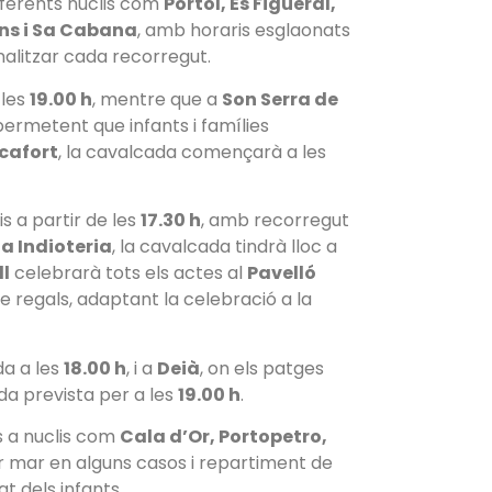
diferents nuclis com
Pòrtol, Es Figueral,
ons i Sa Cabana
, amb horaris esglaonats
nalitzar cada recorregut.
 les
19.00 h
, mentre que a
Son Serra de
permetent que infants i famílies
cafort
, la cavalcada començarà a les
is a partir de les
17.30 h
, amb recorregut
a Indioteria
, la cavalcada tindrà lloc a
l
celebrarà tots els actes al
Pavelló
e regals, adaptant la celebració a la
da a les
18.00 h
, i a
Deià
, on els patges
da prevista per a les
19.00 h
.
s a nuclis com
Cala d’Or, Portopetro,
r mar en alguns casos i repartiment de
t dels infants.