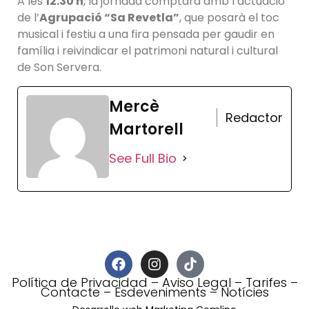
A les
12.30 h
, la jornada comptarà amb l’actuació
de l’
Agrupació “Sa Revetla”
, que posarà el toc
musical i festiu a una fira pensada per gaudir en
família i reivindicar el patrimoni natural i cultural
de Son Servera.
Mercè
Redactor
Martorell
See Full Bio
Política de Privacidad
–
Aviso Legal
–
Tarifes
–
Contacte
–
Esdeveniments
–
Notícies