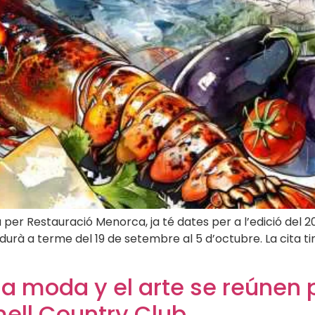
er Restauració Menorca, ja té dates per a l’edició del 20
durà a terme del 19 de setembre al 5 d’octubre. La cita ti
, la moda y el arte se reúnen
mell Country Club