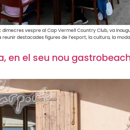
at dimecres vespre al Cap Vermell Country Club, va inaugur
unir destacades figures de l’esport, la cultura, la moda i 
, en el seu nou gastrobeach