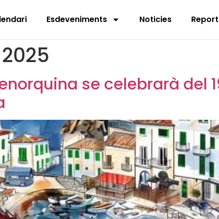
lendari
Esdeveniments
Noticies
Report
e 2025
enorquina se celebrarà del 1
a