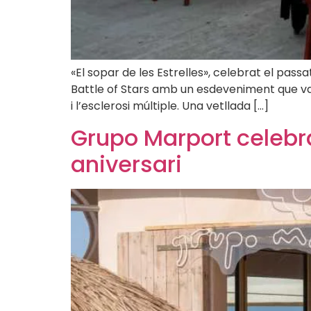
«El sopar de les Estrelles», celebrat el pass
Battle of Stars amb un esdeveniment que va re
i l’esclerosi múltiple. Una vetllada […]
Grupo Marport celebra
aniversari