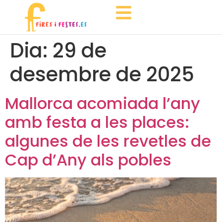
Dia:
29 de
desembre de 2025
Mallorca acomiada l’any
amb festa a les places:
algunes de les revetles de
Cap d’Any als pobles