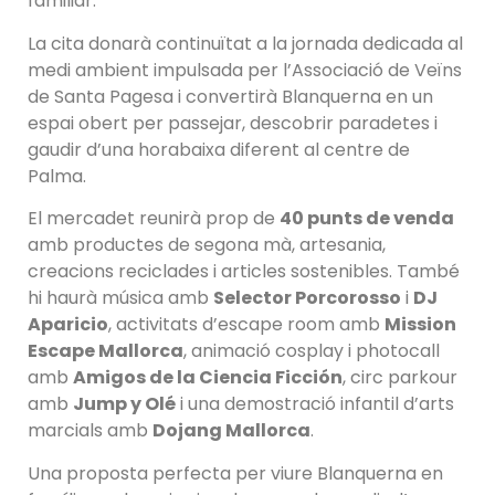
familiar.
La cita donarà continuïtat a la jornada dedicada al
medi ambient impulsada per l’Associació de Veïns
de Santa Pagesa i convertirà Blanquerna en un
espai obert per passejar, descobrir paradetes i
gaudir d’una horabaixa diferent al centre de
Palma.
El mercadet reunirà prop de
40 punts de venda
amb productes de segona mà, artesania,
creacions reciclades i articles sostenibles. També
hi haurà música amb
Selector Porcorosso
i
DJ
Aparicio
, activitats d’escape room amb
Mission
Escape Mallorca
, animació cosplay i photocall
amb
Amigos de la Ciencia Ficción
, circ parkour
amb
Jump y Olé
i una demostració infantil d’arts
marcials amb
Dojang Mallorca
.
Una proposta perfecta per viure Blanquerna en