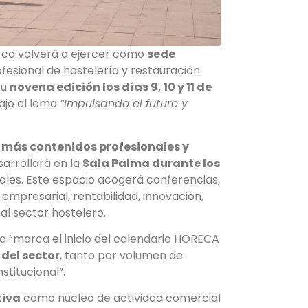
rca volverá a ejercer como
sede
rofesional de hostelería y restauración
su
novena edición los días 9, 10 y 11 de
bajo el lema
“Impulsando el futuro y
n
más contenidos profesionales y
sarrollará en la
Sala Palma durante los
rales. Este espacio acogerá conferencias,
 empresarial, rentabilidad, innovación,
 al sector hostelero.
ca “marca el inicio del calendario HORECA
 del sector
, tanto por volumen de
titucional”.
tiva
como núcleo de actividad comercial