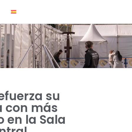
efuerza su
ca con más
o en la Sala
ntral