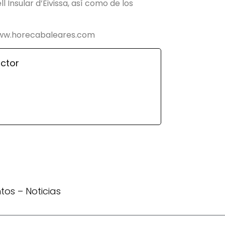
l Insular d’Eivissa, así como de los
 www.horecabaleares.com
ctor
ntos
–
Noticias