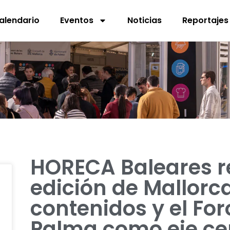
alendario
Eventos
Noticias
Reportajes
HORECA Baleares r
edición de Mallor
contenidos y el For
Palma como eje ce