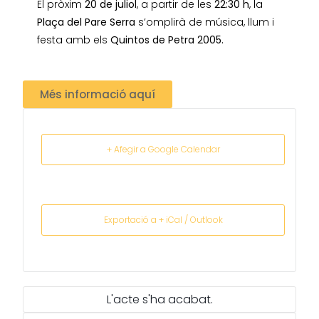
El pròxim
20 de juliol
, a partir de les
22:30 h
, la
Plaça del Pare Serra
s’omplirà de música, llum i
festa amb els
Quintos de Petra 2005.
Més informació aquí
+ Afegir a Google Calendar
Exportació a + iCal / Outlook
L'acte s'ha acabat.