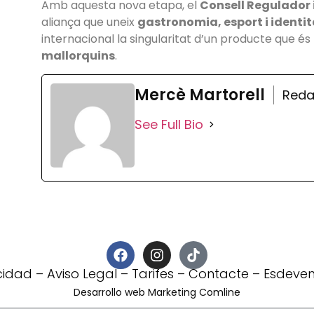
Amb aquesta nova etapa, el
Consell Regulador 
aliança que uneix
gastronomia, esport i identit
internacional la singularitat d’un producte que és
mallorquins
.
Mercè Martorell
Reda
See Full Bio
acidad
–
Aviso Legal
–
Tarifes
–
Contacte
–
Esdeven
Desarrollo web Marketing Comline