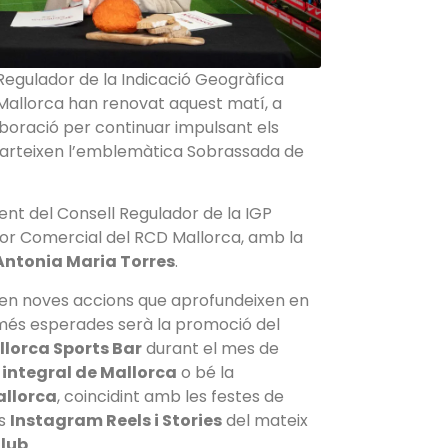
 Regulador de la Indicació Geogràfica
Mallorca han renovat aquest matí, a
laboració per continuar impulsant els
omparteixen l’emblemàtica Sobrassada de
dent del Consell Regulador de la IGP
ctor Comercial del RCD Mallorca, amb la
Antonia Maria Torres
.
quen noves accions que aprofundeixen en
s més esperades serà la promoció del
lorca Sports Bar
durant el mes de
integral de Mallorca
o bé la
allorca
, coincidint amb les festes de
ls
Instagram Reels i Stories
del mateix
Club
.