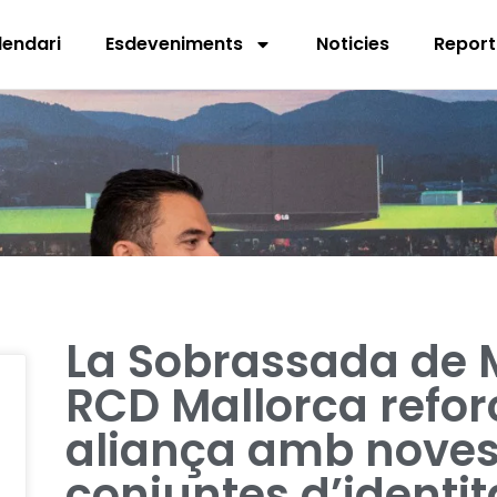
lendari
Esdeveniments
Noticies
Report
La Sobrassada de Ma
RCD Mallorca refor
aliança amb noves
conjuntes d’identita