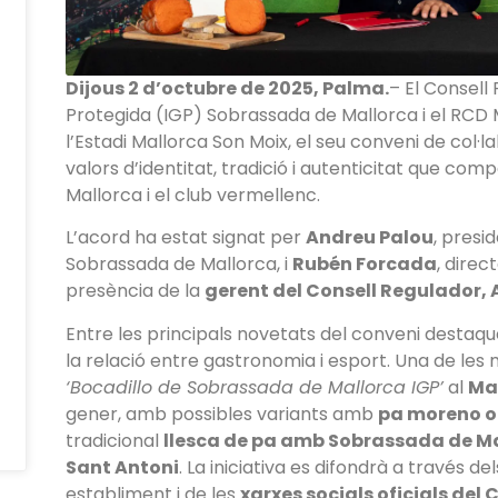
Dijous 2 d’octubre de 2025, Palma.
– El Consell
Protegida (IGP) Sobrassada de Mallorca i el RCD 
l’Estadi Mallorca Son Moix, el seu conveni de col·
valors d’identitat, tradició i autenticitat que c
Mallorca i el club vermellenc.
L’acord ha estat signat per
Andreu Palou
, presi
Sobrassada de Mallorca, i
Rubén Forcada
, dire
presència de la
gerent del Consell Regulador, 
Entre les principals novetats del conveni desta
la relació entre gastronomia i esport. Una de le
‘Bocadillo de Sobrassada de Mallorca IGP’
al
Mal
gener, amb possibles variants amb
pa moreno o 
tradicional
llesca de pa amb Sobrassada de M
Sant Antoni
. La iniciativa es difondrà a través de
establiment i de les
xarxes socials oficials del 