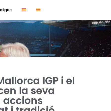
atges
llorca IGP i el
cen la seva
 accions
t i tradició