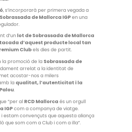
ó
, s’incorporarà per primera vegada a
Sobrassada de Mallorca IGP
en una
egulador.
ent d’un
lot de Sobrassada de Mallorca
tacada d’aquest producte local tan
Premium Club
els dies de partit.
 la promoció de la
Sobrassada de
ament arrelat a la identitat de
met acostar-nos a milers
 amb la
qualitat, l’autenticitat i la
Palou
.
ue “per al
RCD Mallorca
és un orgull
a IGP
com a companya de viatge.
a
i estam convençuts que aquesta aliança
allò que som com a Club i com a illa”.