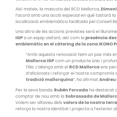
Així mateix, la mascota del RCD Mallorca,
Dimoni
l’acord amb una acció especial en què tastarà la
localització emblemàtica facilitada pel Consell R
Una altra de les accions previstes serà el lliuram
IGP
a un equip visitant, així com la
presència des
emblemàtic en el càtering de la zona IKONO 
“Amb aquesta renovació feim un pas més en
Mallorca IGP
com un producte únic i profund
l’illa. L’aliança amb el
RCD Mallorca
ens per
d’aficionats i reforçar el nostre compromís
tradició mallorquina
”, ha afirmat
Andreu 
Per la seva banda,
Rubén Forcada
ha destacat q
comptar de nou amb la
Sobrassada de Mallorc
Volem ser altaveu dels
valors de la nostra terr
reforça la nostra identitat i projecta a l’exterior 