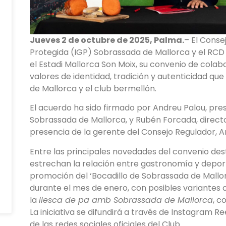
Jueves 2 de octubre de 2025, Palma.
– El Conse
Protegida (IGP) Sobrassada de Mallorca y el RC
el Estadi Mallorca Son Moix, su convenio de colab
valores de identidad, tradición y autenticidad 
de Mallorca y el club bermellón.
El acuerdo ha sido firmado por Andreu Palou, pre
Sobrassada de Mallorca, y Rubén Forcada, direct
presencia de la gerente del Consejo Regulador, A
Entre las principales novedades del convenio de
estrechan la relación entre gastronomía y depor
promoción del ‘Bocadillo de Sobrassada de Mallor
durante el mes de enero, con posibles variantes 
la
llesca de pa amb Sobrassada de Mallorca
, c
La iniciativa se difundirá a través de Instagram Re
de las redes sociales oficiales del Club.